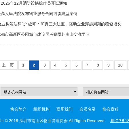
| 2025年12月消防设施操作员开班通知
| 最高人民法院发布物业服务合同纠纷典型案例
企业构筑法律“护城河”：旷真三大法宝，驱动企业穿越周期的稳健增长
| 成都市高新区公园城市建设局考察团赴南山交流学习
上一页
1
2
3
4
5
6
7
8
9
10
协会简介
组织机构
联系我们
会员名录
协会章程
t © 2018 深圳市南山区物业管理协会.All Rights Reserved.
粤ICP备18