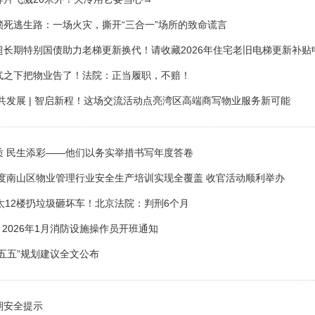
锁死逃生路：一场火灾，撕开“三合一”场所的致命谎言
超长期特别国债助力老梯更新换代！请收藏2026年住宅老旧电梯更新补贴
气之下把物业告了！法院：正当履职，不赔！
 共发展 | 智启新程！这场交流活动点亮湾区高端商写物业服务新可能
质 民生添彩——他们以务实举措书写年度答卷
5年度南山区物业管理行业安全生产培训实现全覆盖 收官活动顺利举办
老太12楼扔垃圾砸坏车！北京法院：判刑6个月
| 2026年1月消防设施操作员开班通知
十五五”规划建议全文公布
期安全提示