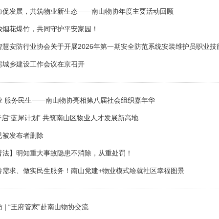
力促发展，共筑物业新生态——南山物协年度主要活动回顾
放烟花爆竹，共同守护平安家园！
智慧安防行业协会关于开展2026年第一期安全防范系统安装维护员职业
房城乡建设工作会议在京召开
业 服务民生——南山物协亮相第八届社会组织嘉年华
 开启“蓝犀计划” 共筑南山区物业人才发展新高地
已被发布者删除
普法】明知重大事故隐患不消除，从重处罚！
龄需求、做实民生服务！南山党建+物业模式绘就社区幸福图景
 | “王府管家”赴南山物协交流