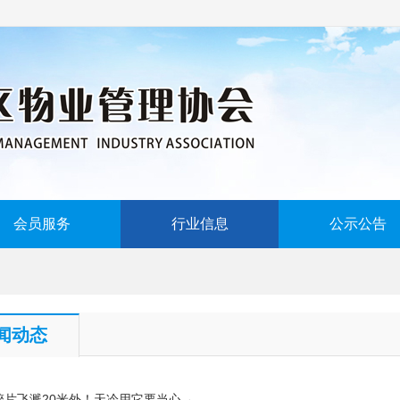
会员服务
行业信息
公示公告
闻动态
碎片飞溅20米外！天冷用它要当心→