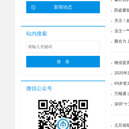
新闻动态
防盗窗
关注！
业主一
站内搜索
聚合力
物业提
202
69岁
微信公众号
万顺通 
深圳“
元旦假