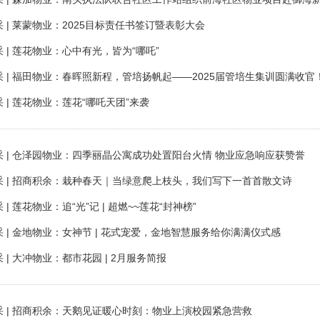
 | 莱蒙物业：2025目标责任书签订暨表彰大会
 | 莲花物业：心中有光，皆为“哪吒”
 | 福田物业：春晖照新程，管培扬帆起——2025届管培生集训圆满收官
 | 莲花物业：莲花“哪吒天团”来袭
采 | 仓泽园物业：四季丽晶公寓成功处置阳台火情 物业应急响应获赞誉
采 | 招商积余：栽种春天｜当绿意爬上枝头，我们写下一首首散文诗
 | 莲花物业：追“光”记 | 超燃~~莲花“封神榜”
 | 金地物业：女神节 | 花式宠爱，金地智慧服务给你满满仪式感
 | 大冲物业：都市花园 | 2月服务简报
采 | 招商积余：天鹅见证暖心时刻：物业上演校园紧急营救