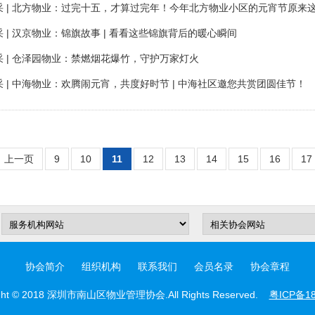
采 | 北方物业：过完十五，才算过完年！今年北方物业小区的元宵节原来
 | 汉京物业：锦旗故事 | 看看这些锦旗背后的暖心瞬间
采 | 仓泽园物业：禁燃烟花爆竹，守护万家灯火
 | 中海物业：欢腾闹元宵，共度好时节 | 中海社区邀您共赏团圆佳节！
上一页
9
10
11
12
13
14
15
16
17
协会简介
组织机构
联系我们
会员名录
协会章程
t © 2018 深圳市南山区物业管理协会.All Rights Reserved.
粤ICP备18