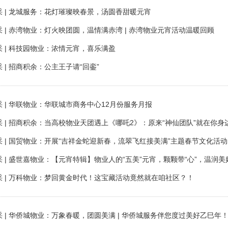
采 | 龙城服务：花灯璀璨映春景，汤圆香甜暖元宵
 | 赤湾物业：灯火映团圆，温情满赤湾 | 赤湾物业元宵活动温暖回顾
 | 科技园物业：浓情元宵，喜乐满盈
 | 招商积余：公主王子请“回銮”
 | 华联物业：华联城市商务中心12月份服务月报
 | 招商积余：当高校物业天团遇上《哪吒2》：原来“神仙团队”就在你身
采 | 国贸物业：开展“吉祥金蛇迎新春，流翠飞红接美满”主题春节文化活动
 | 盛世嘉物业：【元宵特辑】物业人的“五美”元宵，颗颗带“心”，温润
采 | 万科物业：梦回黄金时代！这宝藏活动竟然就在咱社区？！
 | 华侨城物业：万象春暖，团圆美满 | 华侨城服务伴您度过美好乙巳年